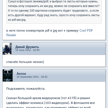
Сунул в фотошоп (книжку)pdf, и выбрал те листы которые нужны,
теперь хочу сохранить их как jpg, можно ли сохранить всё вместе?
А то по одному 100 картинок сохранить будет трудновато...а если
есть другой вариант, буду рад знать, просто хочу сохранить листы
из pdf как jpg.
в нете полно конвертеров pdf в jpg вот к примеру
Cool PDF
Reader
Давай Дружить
10 June 2011 - 19:55
спасибо большое незнал)
Антон
10 September 2011 - 18:32
Подскажите, пожалуйста.
Скачал большой архив видеуроков (тот 43 Гб) и решил
сделать эффект комикса (103 видеоурок). В фотошопе все
получилось, кроме того, как применить эффект ко всей