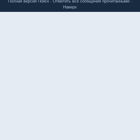
Полная версия
Поиск
·
Отметить все сообщения прочитанными
·
Наверх