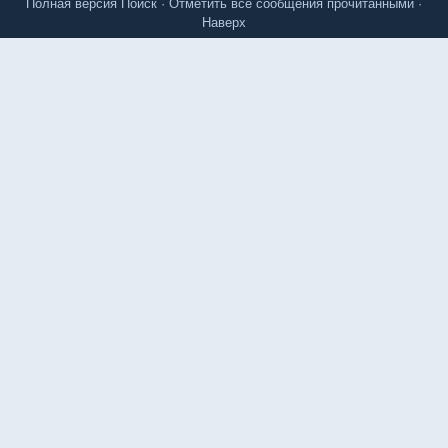
Полная версия
Поиск
·
Отметить все сообщения прочитанными
·
Наверх