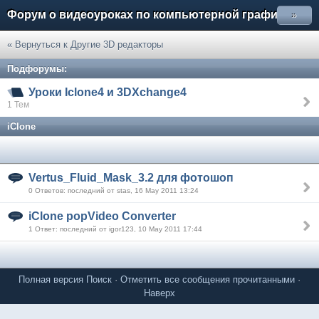
Форум о видеоуроках по компьютерной графике
»
« Вернуться к Другие 3D редакторы
Подфорумы:
Уроки Iclone4 и 3DXchange4
1 Тем
iClone
Vertus_Fluid_Mask_3.2 для фотошоп
0 Ответов: последний от stas, 16 May 2011 13:24
iClone popVideo Converter
1 Ответ: последний от igor123, 10 May 2011 17:44
Полная версия
Поиск
·
Отметить все сообщения прочитанными
·
Наверх