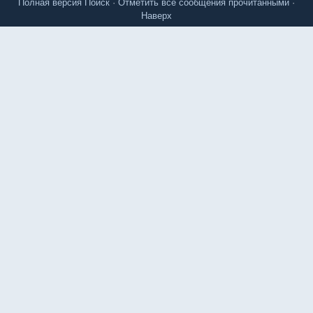
Полная версия
Поиск
·
Отметить все сообщения прочитанными
·
Наверх