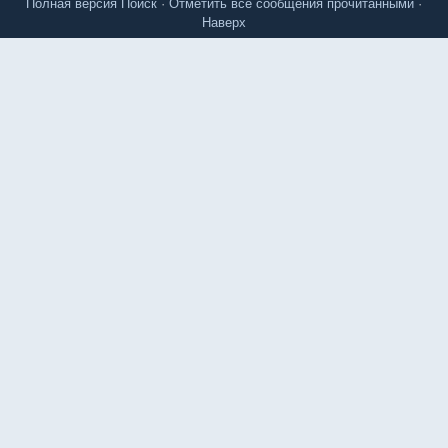
Полная версия
Поиск
·
Отметить все сообщения прочитанными
·
Наверх