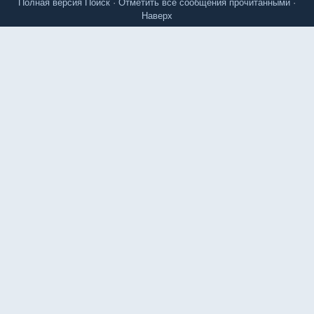
Полная версия
Поиск
·
Отметить все сообщения прочитанными
·
Наверх