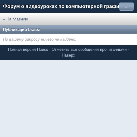
Форум о видеоуроках по компьютерной графике
»
« На главную
Публикации bratoz
По вашему запросу ничего не найдено.
Полная версия
Поиск
·
Отметить все сообщения прочитанными
·
Наверх