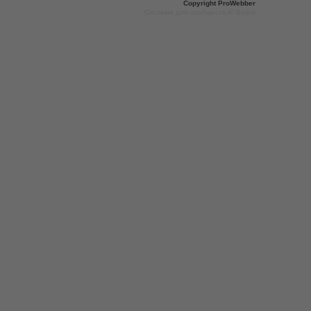
Copyright
ProWebber
Система для сообществ IP.Board