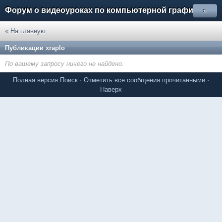
Форум о видеоуроках по компьютерной графике
»
« На главную
Публикации xraplo
По вашему запросу ничего не найдено.
Полная версия
Поиск
·
Отметить все сообщения прочитанными
·
Наверх