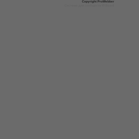
Copyright
ProWebber
Система для сообществ IP.Board