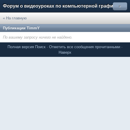
Форум о видеоуроках по компьютерной графике
»
« На главную
Публикации TimmY
По вашему запросу ничего не найдено.
Полная версия
Поиск
·
Отметить все сообщения прочитанными
·
Наверх