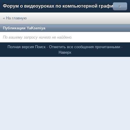
Форум о видеоуроках по компьютерной графике
»
« На главную
Публикации YaKseniya
По вашему запросу ничего не найдено.
Полная версия
Поиск
·
Отметить все сообщения прочитанными
·
Наверх