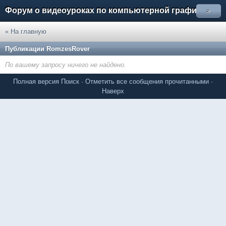
Форум о видеоуроках по компьютерной графике
»
« На главную
Публикации RomzesRover
По вашему запросу ничего не найдено.
Полная версия
Поиск
·
Отметить все сообщения прочитанными
·
Наверх