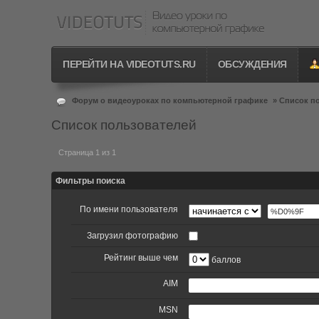
ПЕРЕЙТИ НА VIDEOTUTS.RU
ОБСУЖДЕНИЯ
Форум о видеоуроках по компьютерной графике
»
Список п
Список пользователей
Страница 1 из 1
Фильтры поиска
По имени пользователя
Загрузил фотографию
Рейтинг выше чем
баллов
AIM
MSN