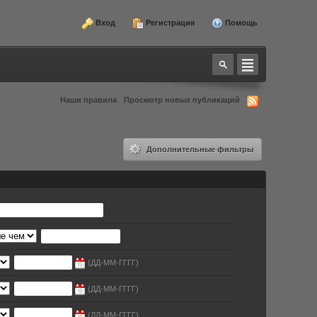
Вход
Регистрация
Помощь
Наши правила
Просмотр новых публикаций
Дополнительные фильтры
(ДД-ММ-ГГГГ)
(ДД-ММ-ГГГГ)
(ДД-ММ-ГГГГ)