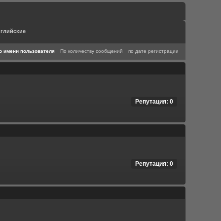
глийские
о имени пользователя
По количеству сообщений
по дате регистрации
Репутация: 0
Репутация: 0