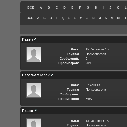
ВСЕ
A
B
C
D
E
F
G
H
I
J
K
L
ВСЕ
А
Б
В
Г
Д
Е
Ё
Ж
З
И
Й
К
Л
М
Н
Павел
Дата:
15 December 15
Группа:
Пользователи
Сообщений:
0
Просмотров:
2093
Павел-Afanasev
Дата:
02 April 13
Группа:
Пользователи
Сообщений:
3
Просмотров:
5697
Пашка
Дата:
18 December 13
Группа:
Пользователи