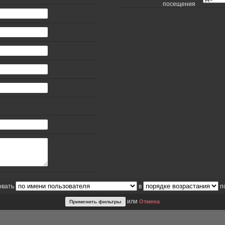
посещения
овать
в
п
или
Отмена