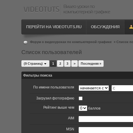
ПЕРЕЙТИ НА VIDEOTUTS.RU
ОБСУЖДЕНИЯ
Форум о видеоуроках по компьютерной графике
»
Список п
Список пользователей
(9 Страниц)
1
2
3
>
Последняя »
Фильтры поиска
По имени пользователя
Загрузил фотографию
Рейтинг выше чем
баллов
AIM
MSN