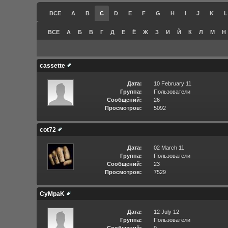
ВСЕ
A
B
C
D
E
F
G
H
I
J
K
L
ВСЕ
А
Б
В
Г
Д
Е
Ё
Ж
З
И
Й
К
Л
М
Н
cassette
Дата:
10 February 11
Группа:
Пользователи
Сообщений:
26
Просмотров:
5092
cot72
Дата:
02 March 11
Группа:
Пользователи
Сообщений:
23
Просмотров:
7529
CyMpaK
Дата:
12 July 12
Группа:
Пользователи