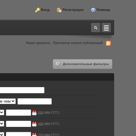
Вход
Регистрация
Помощь
Наши правила
Просмотр новых публикаций
Дополнительные фильтры
(ДД-ММ-ГГГГ)
(ДД-ММ-ГГГГ)
(ДД-ММ-ГГГГ)