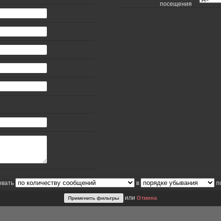
посещения
овать
в
п
или
Отмена