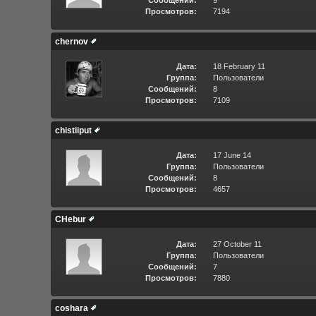
Сообщений:
9
Просмотров:
7194
chernov
Дата:
18 February 11
Группа:
Пользователи
Сообщений:
8
Просмотров:
7109
chistiiput
Дата:
17 June 14
Группа:
Пользователи
Сообщений:
8
Просмотров:
4657
CHebur
Дата:
27 October 11
Группа:
Пользователи
Сообщений:
7
Просмотров:
7880
coshara