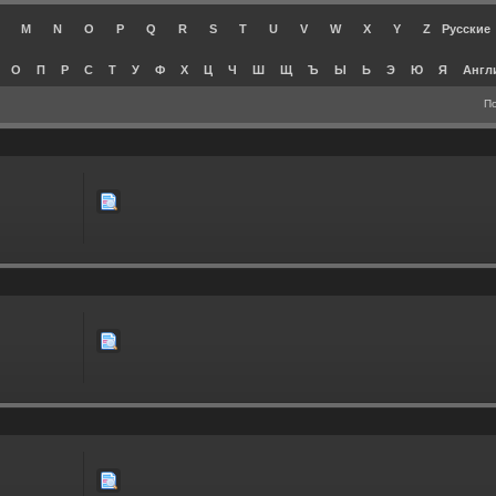
M
N
O
P
Q
R
S
T
U
V
W
X
Y
Z
Русские
О
П
Р
С
Т
У
Ф
Х
Ц
Ч
Ш
Щ
Ъ
Ы
Ь
Э
Ю
Я
Англ
П