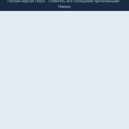
Полная версия
Поиск
·
Отметить все сообщения прочитанными
·
Наверх