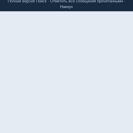
Полная версия
Поиск
·
Отметить все сообщения прочитанными
·
Наверх