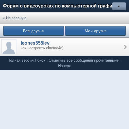
Форум о видеоуроках по компьютерной графике
»
« На главную
Все друзья
Мои друзья
leones555lev
как настроить cinema4d)
Полная версия
Поиск
·
Отметить все сообщения прочитанными
·
Наверх